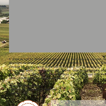
A 12 km au sud de Reims, 21 km d'Epernay, en plein coeur du vignoble ch
Montagne de Reims, la maison est située à Chamery, à 2 pas du chai All
parcourir les vignes, visiter notre cave et déguster nos Champagnes.
Maison avec jardin et cour fermée. Rdc : entrée, salon avec cheminée, séjour
p. chacune), 2 ch. (1x1 p.), salle d'eau, wc. Poss. d'un lit 1 p. suppl. WIFI. 
8€/lit. Chauffage fuel et charges comprises.
• Capacité : 6 personnes
• Nombre de chambres : 4 chambres
• Surface : 100 m²