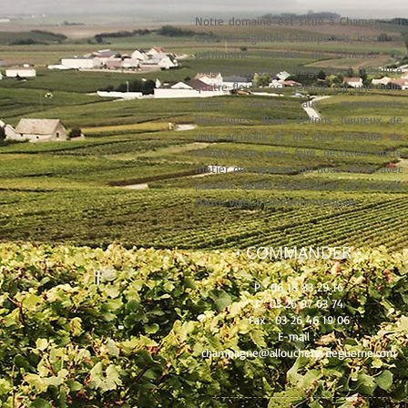
Notre domaine est situé à Chamery, au
coeur du vignoble Champenois, inscrit au
patrimoine mondial de l'Unesco. Ce
magnifique petit village fleuri (labellisé
quatre fleurs) est dominé par une belle
église classée aux monuments
historiques. Nous serions heureux de
vous accueillir et de vous accorder du
temps pour vous faire découvrir notre
métier de vigneron qui nous anime avec
passion. Notre exploitation est certifié
Haute Valeur Environnementale.
• COMMANDER
•
P :
06 18 83 29 16
T : 03 26 97 63 74
Fax : 03 26 46 19 06
E-mail :
champagne@allouchery-deguerne.com