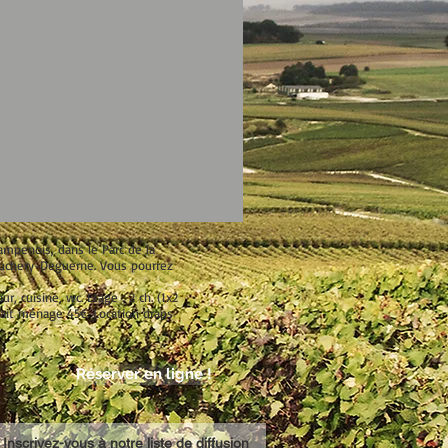
ampenois, dans le Parc de la
ouchery-Deguerne. Vous pourrez
, cuisine, wc. Etage : 2 ch. (1x2
Forfait ménage 45€. Location draps
Réserver en ligne !
Inscrivez-vous à notre liste de diffusion